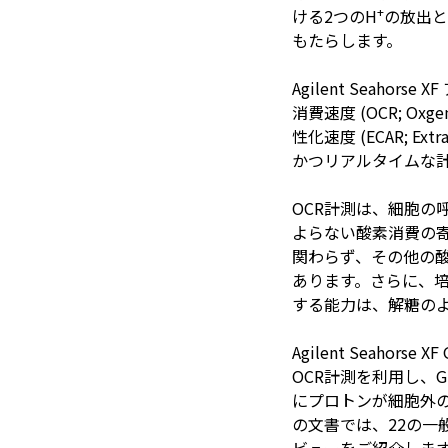
+
ける2つのH
の放出と
もたらします。
Agilent Seaho
消費速度 (OCR; Oxge
性化速度 (ECAR; Extrac
かつリアルタイムな
OCR計測は、細胞の
よらない酸素消費の寄
関わらず、その他の酸
あります。さらに、培
する能⼒は、解糖の
Agilent Seahors
OCR計測を利⽤し、Glyc
にプロトンが細胞外
の⽂書では、22の⼀般的