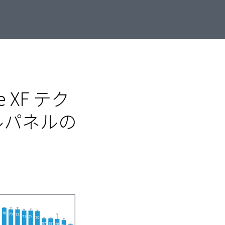
se XF テク
ルパネルの