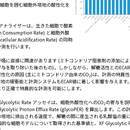
細胞を囲む細胞外培地の酸性化を
rse XF アナライザーは、⽣きた細胞で酸素
n Consumption Rate) と細胞外酸
ellular Acidification Rate) の同時
計測を⾏います。
呼吸に直接に関連があります (ミトコンドリア阻害剤の添加に
与を取り除いた後のもの)。しかしながら、解糖活性とのECA
性化の原因 (主にミトコンドリア由来のCO
)は、計測の特異
2
地の緩衝能と計測システムもECAR値に著しく影響を与えます
より正確で特異的な計測を可能にします。
e XF Glycolytic Rate アッセイは、細胞外酸性化へのCO
の寄与を説
2
olytic Proton Efflux Rate (glycoPER) を算出しま
の培地に排出される速度で、解糖の間に産⽣される乳酸塩の量
な細胞モデルについて取得された基準値と、XF Glycolytic R