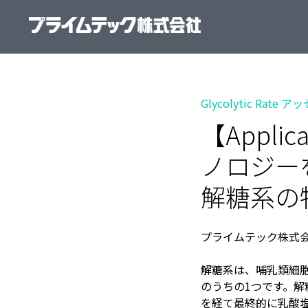
Glycolytic Rate ア
【Applica
ノロジー
解糖系の
プライムテック株式会
解糖系は、哺乳類細
のうちの1つです。
を経て最終的に乳酸塩