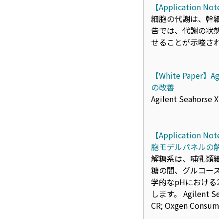
【Applicatio
細胞の代謝は、幹
告では、代謝の状
せることが⽰唆されています
【White Paper
の改善
Agilent Seahorse XF
【Application 
胞モデルパネルの
解糖系は、哺乳類
糖の間、グルコー
学的なpHにおける
します。 Agilen
CR; Oxgen Cons