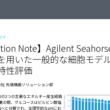
ッセイ
tion Note】Agilent Seahor
を⽤いた⼀般的な細胞モデ
特性評価
社 先端機器ソリューション部
胞の2つの主要なエネルギー産⽣経路
解糖の間、グルコースはピルビン酸塩
へと分解され、⽣理学的なpHにお