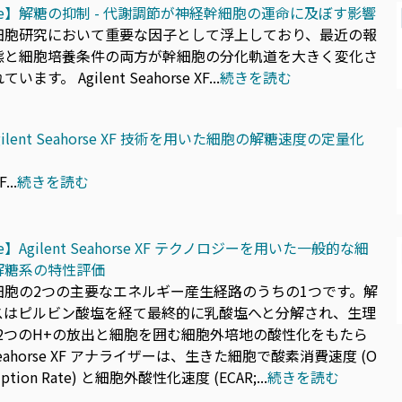
n Note】解糖の抑制 - 代謝調節が神経幹細胞の運命に及ぼす影響
細胞研究において重要な因⼦として浮上しており、最近の報
態と細胞培養条件の両⽅が幹細胞の分化軌道を⼤きく変化さ
。 Agilent Seahorse XF...
続きを読む
】Agilent Seahorse XF 技術を⽤いた細胞の解糖速度の定量化
...
続きを読む
Note】Agilent Seahorse XF テクノロジーを⽤いた⼀般的な細
解糖系の特性評価
細胞の2つの主要なエネルギー産⽣経路のうちの1つです。解
スはピルビン酸塩を経て最終的に乳酸塩へと分解され、⽣理
2つのH+の放出と細胞を囲む細胞外培地の酸性化をもたら
t Seahorse XF アナライザーは、⽣きた細胞で酸素消費速度 (O
umption Rate) と細胞外酸性化速度 (ECAR;...
続きを読む